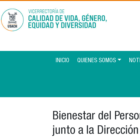
Pasar al contenido principal
Main navigation 2
INICIO
QUIENES SOMOS
NOT
Bienestar del Perso
junto a la Direcció